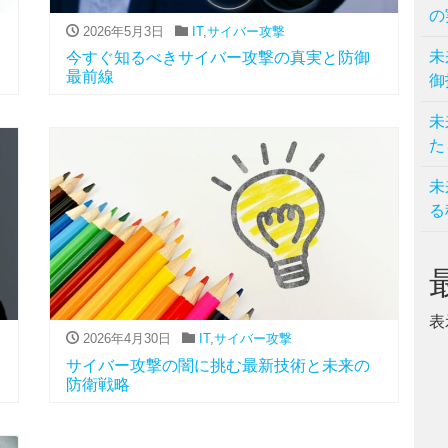
の
2026年5月3日
IT
,
サイバー攻撃
未
今すぐ知るべきサイバー攻撃の真実と防御
最前線
御
未
た
未
る
表
2026年4月30日
IT
,
サイバー攻撃
サイバー攻撃の闇に挑む最新技術と未来の
防衛戦略