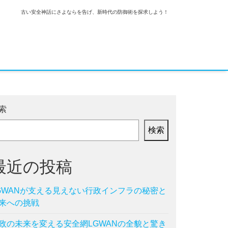
古い安全神話にさよならを告げ、新時代の防御術を探求しよう！
索
検索
最近の投稿
GWANが支える見えない行政インフラの秘密と
来への挑戦
政の未来を変える安全網LGWANの全貌と驚き