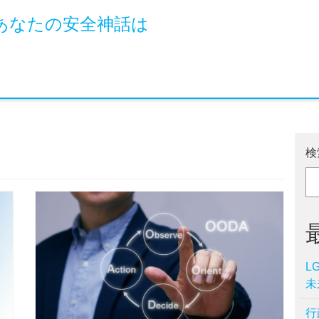
あなたの安全神話は
検
L
未
行