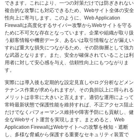
できます。これにより、一つの対策だけでは防ぎきれない
複合的な攻撃にも対応できるため、Webサイト全体の安全
性向上に寄与します。このように、Web Application
Firewallは高度化するサイバー攻撃からWebサイトを守る
ために不可欠な存在となっています。企業や組織が取り扱
う顧客情報や機密データ、あるいは取引情報などが漏えい
すれば重大な損失につながるため、その防御層として強力
な武器となります。また、安全が確保されていることは利
用者に対して安心感を与え、信頼性向上にもつながりま
す。
実際には導入後も定期的な設定見直しやログ分析などメン
テナンス作業が求められますが、その負担以上に得られる
メリットは非常に大きいと言えます。適切な運用によって
常時最新状態で保護性能を維持すれば、不正アクセス阻止
だけでなくパフォーマンス維持や障害予防にも貢献し、健
全なWebサイト運営を実現します。まとめると、Web
Application FirewallはWebサイトへの攻撃を検知・遮断
し、多様な脅威から保護する重要なセキュリティ装置で