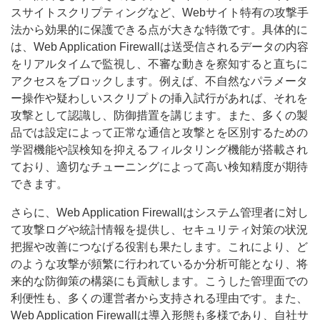
スサイトスクリプティングなど、Webサイト特有の攻撃手
法から効果的に保護できる点が大きな特徴です。具体的に
は、Web Application Firewallは送受信されるデータの内容
をリアルタイムで監視し、不審な動きを察知すると直ちに
アクセスをブロックします。例えば、不自然なパラメータ
ー操作や疑わしいスクリプトの挿入試行があれば、それを
攻撃として認識し、防御措置を講じます。また、多くの製
品では設定によって正常な通信と攻撃とを区別するための
学習機能や誤検知を抑えるフィルタリング機能が搭載され
ており、適切なチューニングによって高い検知精度が期待
できます。
さらに、Web Application Firewallはシステム管理者に対し
て攻撃ログや統計情報を提供し、セキュリティ対策の状況
把握や改善につなげる役割も果たします。これにより、ど
のような攻撃が頻繁に行われているか分析可能となり、将
来的な防御策の構築にも貢献します。こうした管理面での
利便性も、多くの運営者から支持される理由です。また、
Web Application Firewallは導入形態も多様であり、自社サ