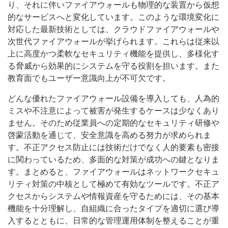
り、それに伴いファイアウォールも物理的な装置から仮想
的なサービスへと変化しています。このような環境変化に
対応した最新技術としては、クラウドファイアウォールや
次世代ファイアウォールが挙げられます。これらは従来以
上に高度かつ柔軟なセキュリティ機能を提供し、多様化す
る脅威から効果的にシステムを守る役割を担います。また
教育面でもユーザー意識向上が不可欠です。
どんな優れたファイアウォール設備を導入しても、人為的
ミスや不注意によって被害が発生するケースは少なくあり
ません。そのため従業員への定期的なセキュリティ研修や
啓蒙活動を通じて、安全意識を高める努力が求められま
す。不正アクセス防止には技術だけでなく人的要素も密接
に関わっているため、多面的な対策が成功への鍵となりま
す。まとめると、ファイアウォールはネットワークセキュ
リティ対策の中核として極めて有効なツールです。不正ア
クセスからシステムや情報資産を守るためには、その基本
機能を十分理解し、自組織に合ったタイプを適切に選び導
入するとともに、日常的な管理運用体制を整えることが重