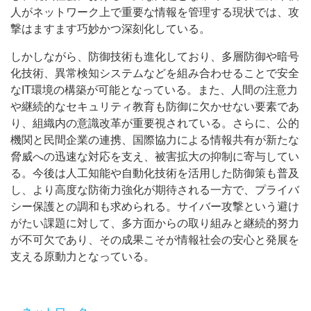
人がネットワーク上で重要な情報を管理する現状では、攻
撃はますます巧妙かつ深刻化している。
しかしながら、防御技術も進化しており、多層防御や暗号
化技術、異常検知システムなどを組み合わせることで安全
なIT環境の構築が可能となっている。また、人間の注意力
や継続的なセキュリティ教育も防御に欠かせない要素であ
り、組織内の意識改革が重要視されている。さらに、公的
機関と民間企業の連携、国際協力による情報共有が新たな
脅威への迅速な対応を支え、被害拡大の抑制に寄与してい
る。今後は人工知能や自動化技術を活用した防御策も普及
し、より高度な防衛力強化が期待される一方で、プライバ
シー保護との調和も求められる。サイバー攻撃という避け
がたい課題に対して、多方面からの取り組みと継続的努力
が不可欠であり、その成果こそが情報社会の安心と発展を
支える原動力となっている。