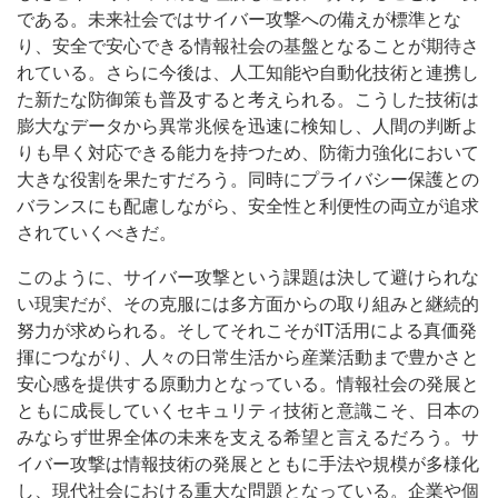
である。未来社会ではサイバー攻撃への備えが標準とな
り、安全で安心できる情報社会の基盤となることが期待さ
れている。さらに今後は、人工知能や自動化技術と連携し
た新たな防御策も普及すると考えられる。こうした技術は
膨大なデータから異常兆候を迅速に検知し、人間の判断よ
りも早く対応できる能力を持つため、防衛力強化において
大きな役割を果たすだろう。同時にプライバシー保護との
バランスにも配慮しながら、安全性と利便性の両立が追求
されていくべきだ。
このように、サイバー攻撃という課題は決して避けられな
い現実だが、その克服には多方面からの取り組みと継続的
努力が求められる。そしてそれこそがIT活用による真価発
揮につながり、人々の日常生活から産業活動まで豊かさと
安心感を提供する原動力となっている。情報社会の発展と
ともに成長していくセキュリティ技術と意識こそ、日本の
みならず世界全体の未来を支える希望と言えるだろう。サ
イバー攻撃は情報技術の発展とともに手法や規模が多様化
し、現代社会における重大な問題となっている。企業や個