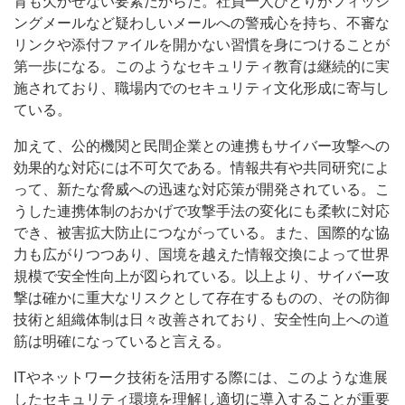
育も欠かせない要素だからだ。社員一人ひとりがフィッシ
ングメールなど疑わしいメールへの警戒心を持ち、不審な
リンクや添付ファイルを開かない習慣を身につけることが
第一歩になる。このようなセキュリティ教育は継続的に実
施されており、職場内でのセキュリティ文化形成に寄与し
ている。
加えて、公的機関と民間企業との連携もサイバー攻撃への
効果的な対応には不可欠である。情報共有や共同研究によ
って、新たな脅威への迅速な対応策が開発されている。こ
うした連携体制のおかげで攻撃手法の変化にも柔軟に対応
でき、被害拡大防止につながっている。また、国際的な協
力も広がりつつあり、国境を越えた情報交換によって世界
規模で安全性向上が図られている。以上より、サイバー攻
撃は確かに重大なリスクとして存在するものの、その防御
技術と組織体制は日々改善されており、安全性向上への道
筋は明確になっていると言える。
ITやネットワーク技術を活用する際には、このような進展
したセキュリティ環境を理解し適切に導入することが重要