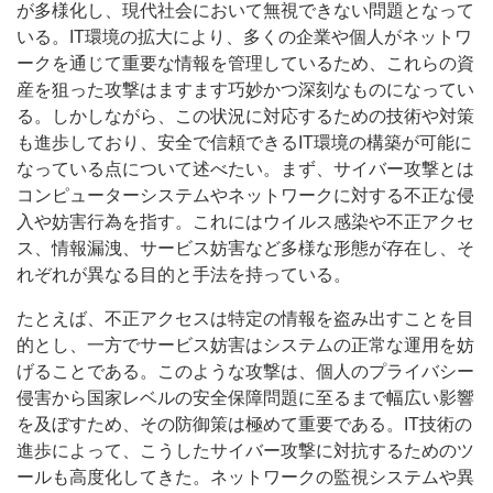
が多様化し、現代社会において無視できない問題となって
いる。
IT環境の拡大により、多くの企業や個人がネットワ
ークを通じて重要な情報を管理しているため、これらの資
産を狙った攻撃はますます巧妙かつ深刻なものになってい
る。しかしながら、この状況に対応するための技術や対策
も進歩しており、安全で信頼できるIT環境の構築が可能に
なっている点について述べたい。まず、サイバー攻撃とは
コンピューターシステムやネットワークに対する不正な侵
入や妨害行為を指す。これにはウイルス感染や不正アクセ
ス、情報漏洩、サービス妨害など多様な形態が存在し、そ
れぞれが異なる目的と手法を持っている。
たとえば、不正アクセスは特定の情報を盗み出すことを目
的とし、一方でサービス妨害はシステムの正常な運用を妨
げることである。このような攻撃は、個人のプライバシー
侵害から国家レベルの安全保障問題に至るまで幅広い影響
を及ぼすため、その防御策は極めて重要である。IT技術の
進歩によって、こうしたサイバー攻撃に対抗するためのツ
ールも高度化してきた。ネットワークの監視システムや異