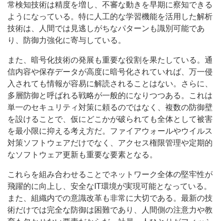
常検知技術は精度を増し、不審な動きを早期に察知できる
ようになっている。特に人工的な学習機能を活用した解析
技術は、人間では見逃しがちなパターンも識別可能であ
り、防御力強化に寄与している。
また、暗号化技術の発展も重要な役割を果たしている。通
信内容や保存データが高度に暗号化されていれば、万一侵
入されても情報が容易に解読されることはない。さらに、
多層防御と呼ばれる戦略が一般的になりつつある。これは
単一のセキュリティ対策に頼るのではなく、複数の防御壁
を設けることで、仮にどこかが破られても全体として被害
を最小限に抑える考え方だ。ファイアウォールやウイルス
対策ソフトウェアだけでなく、アクセス権限管理や定期的
なソフトウェア更新も重要な要素となる。
これらを組み合わせることでネットワーク全体の堅牢性が
飛躍的に向上し、安全なIT環境が実現可能となっている。
また、組織内での意識改革も非常に大切である。最新の技
術だけでは完全な防御は困難であり、人間側の注意力や教